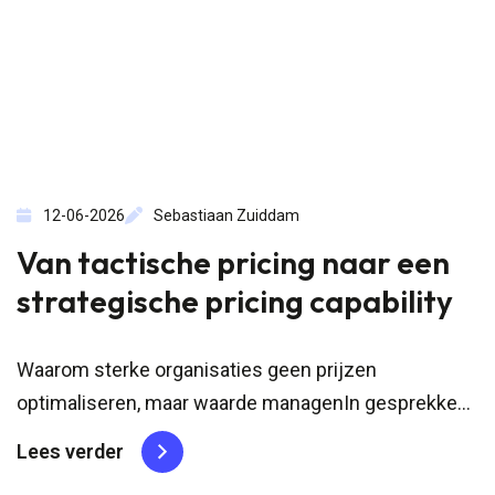
12-06-2026
Sebastiaan Zuiddam
Van tactische pricing naar een
strategische pricing capability
Waarom sterke organisaties geen prijzen
optimaliseren, maar waarde managenIn gesprekken
met leiders over pricing hoor ik vaak dezelfde zinnen
Lees verder
terug.“We weten dat het beter kan.”“We voelen dat