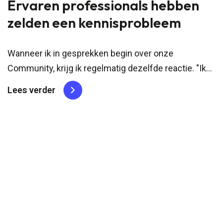
Ervaren professionals hebben
zelden een kennisprobleem
Wanneer ik in gesprekken begin over onze
Community, krijg ik regelmatig dezelfde reactie. "Ik
doe deze rol al jaren, heb inmiddels behoorlijk wat
Lees verder
ervaring, wat zou een Community mij nog kunnen
brengen?" Ergens begrijp ik die reactie. Veel mensen
associëren...