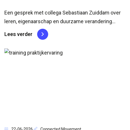
Een gesprek met collega Sebastiaan Zuiddam over
leren, eigenaarschap en duurzame verandering
binnen bedrijven. Een vraag die altijd opkomt De
Lees verder
vraag komt bijna altijd op een logisch moment in het
gesprek. De consultants zijn al aan boord, de
plannen liggen...
22-06-2026
Connected Movement