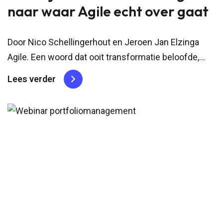
naar waar Agile echt over gaat
Door Nico Schellingerhout en Jeroen Jan Elzinga
Agile. Een woord dat ooit transformatie beloofde,
maar tegenwoordig vaak met cynisme wordt
Lees verder
ontvangen. “Agile werkt niet meer.” “SAFe is geen
echte Agile.” “We doen Scrum, dus dan zijn we
Agile… toch?” Ergens...