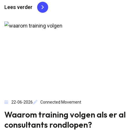
Conversations nemen Judith van Hoof en Sukie
Lees verder
Kang je mee naar de SAFe & AI Summit in
Amsterdam. Samen met Maarten Sterrenburg, CFO
van...
22-06-2026
Connected Movement
Waarom training volgen als er al
consultants rondlopen?