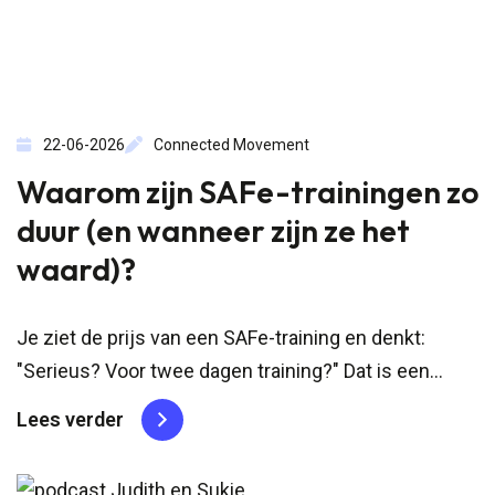
22-06-2026
Connected Movement
Waarom zijn SAFe-trainingen zo
duur (en wanneer zijn ze het
waard)?
Je ziet de prijs van een SAFe-training en denkt:
"Serieus? Voor twee dagen training?" Dat is een
normale reactie (en je bent zeker niet de enige,
Lees verder
vandaar dit blog). Zeker als je training vergelijkt met
“een paar workshops” of een...