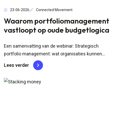
23-06-2026
Connected Movement
Waarom portfoliomanagement
vastloopt op oude budgetlogica
Een samenvatting van de webinar: Strategisch
portfolio management: wat organisaties kunnen
leren van Silicon Valleys VC's van 17 juni
Lees verder
2026.Waarom prioriteren zo lastig blijftVeel
organisaties hebben hun strategie inmiddels keurig
vertaald naar thema’s, roadmaps, jaarplannen en
portfolio-overleggen. Op papier lijkt...