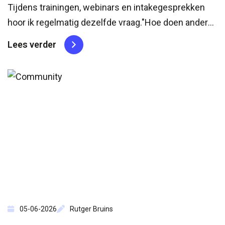
Tijdens trainingen, webinars en intakegesprekken
hoor ik regelmatig dezelfde vraag."Hoe doen andere
organisaties dit eigenlijk?"Soms gaat het over
Lees verder
Product Management. Soms over
stakeholdermanagement, AI-adoptie of
organisatieverandering. De exacte vraag verschilt,
maar de achterliggende behoefte is meestal
hetzelfde. Mensen zijn benieuwd...
05-06-2026
Rutger Bruins