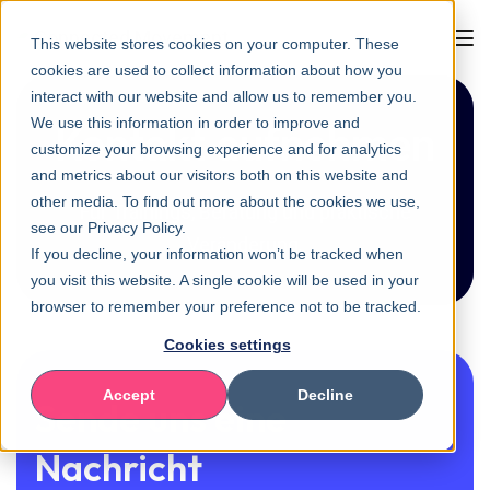
This website stores cookies on your computer. These
cookies are used to collect information about how you
interact with our website and allow us to remember you.
We use this information in order to improve and
Kontakt aufnehmen
customize your browsing experience and for analytics
and metrics about our visitors both on this website and
other media. To find out more about the cookies we use,
Für Trainings, Beratung und praktische
see our Privacy Policy.
Veränderung.
If you decline, your information won’t be tracked when
you visit this website. A single cookie will be used in your
browser to remember your preference not to be tracked.
Cookies settings
Accept
Decline
Sende uns eine
Nachricht