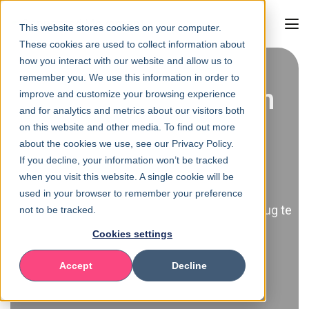
This website stores cookies on your computer.
These cookies are used to collect information about
how you interact with our website and allow us to
remember you. We use this information in order to
Hulp bij vastgelopen
improve and customize your browsing experience
and for analytics and metrics about our visitors both
transformaties
on this website and other media. To find out more
about the cookies we use, see our Privacy Policy.
If you decline, your information won’t be tracked
when you visit this website. A single cookie will be
Wanneer transformatie stokt, helpt
used in your browser to remember your preference
praktijkervaring om beweging én richting terug te
not to be tracked.
brengen.
Cookies settings
Accept
Decline