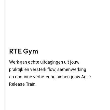
RTE Gym
Bu
Ow
Werk aan echte uitdagingen uit jouw
praktijk en versterk flow, samenwerking
Ontw
en continue verbetering binnen jouw Agile
als 
Release Train.
stra
bete