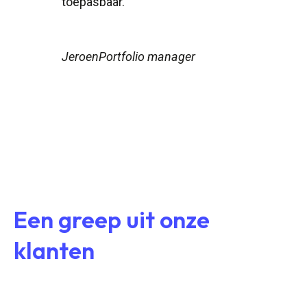
toepasbaar.”
M
Jeroen
Portfolio manager
Een greep uit onze
klanten