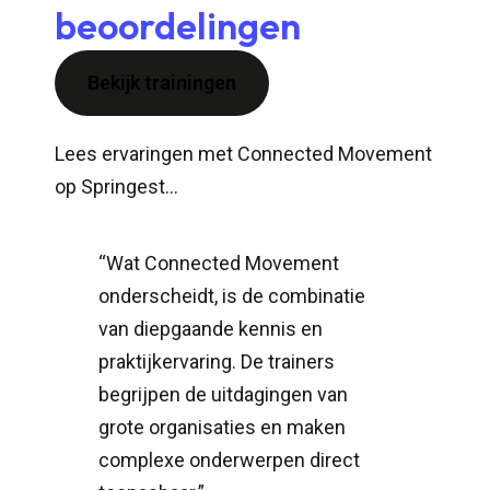
beoordelingen
Bekijk trainingen
Lees ervaringen met Connected Movement
op Springest…
“Wat Connected Movement
“
onderscheidt, is de combinatie
p
van diepgaande kennis en
r
praktijkervaring. De trainers
g
begrijpen de uitdagingen van
w
grote organisaties en maken
d
complexe onderwerpen direct
d