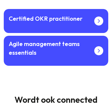
Certified OKR practitioner
Agile management teams
essentials
Wordt ook connected