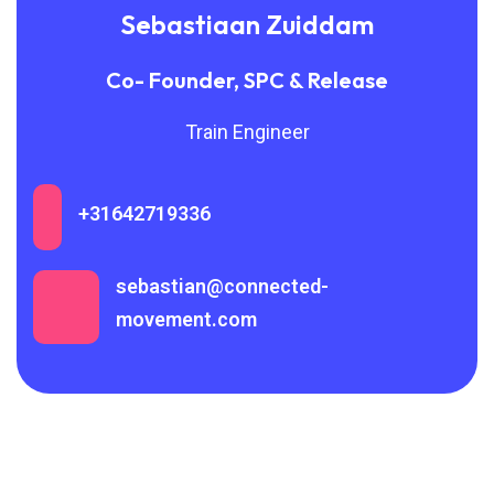
Sebastiaan Zuiddam
Co- Founder, SPC & Release
Train Engineer
+31642719336
sebastian@connected-
movement.com