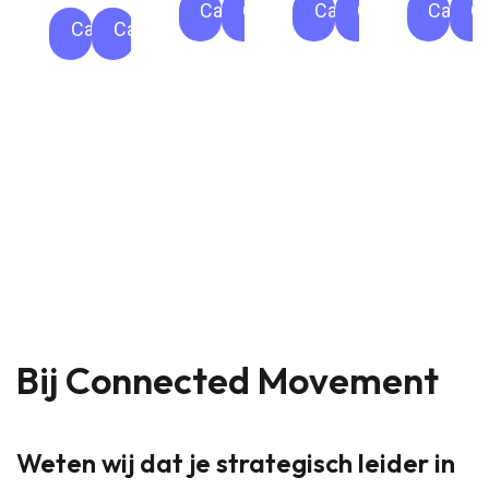
Categorie
Categorie
Categorie
Categorie
Catego
C
Categorie
Categorie
Bij Connected Movement
Weten wij dat je strategisch leider in