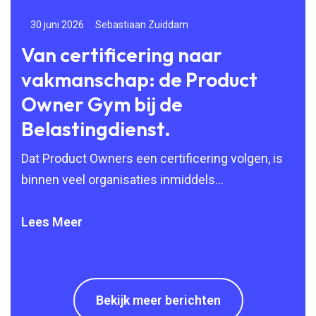
30 juni 2026
Sebastiaan Zuiddam
24
Van certificering naar
Vo
vakmanschap: de Product
na
Owner Gym bij de
g
Belastingdienst.
Doo
Agi
Dat Product Owners een certificering volgen, is
maa
binnen veel organisaties inmiddels
vanzelfsprekend. Scrum, SAFe en andere Agile-
methoden zijn breed ingeburgerd
Lees Meer
Lee
Bekijk meer berichten