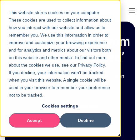
This website stores cookies on your computer.
These cookies are used to collect information about
how you interact with our website and allow us to
remember you. We use this information in order to
Scaled Agile ‘Waarom
improve and customize your browsing experience
and for analytics and metrics about our visitors both
juist via Connected’
on this website and other media. To find out more
about the cookies we use, see our Privacy Policy.
If you decline, your information won’t be tracked
Dé training voor PO’s die echt verschil willen
when you visit this website. A single cookie will be
maken
used in your browser to remember your preference
not to be tracked.
Incompany aanvragen
Cookies settings
Accept
Decline
Download brochure