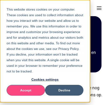
This website stores cookies on your computer.
These cookies are used to collect information about
how you interact with our website and allow us to
remember you. We use this information in order to
Bedankt!
improve and customize your browsing experience
and for analytics and metrics about our visitors both
on this website and other media. To find out more
voor je nieuwsbriefinschrijving. Vanaf nu
about the cookies we use, see our Privacy Policy.
ontvang je iedere maand het laatste nieuws en
If you decline, your information won’t be tracked
tips.
when you visit this website. A single cookie will be
used in your browser to remember your preference
not to be tracked.
Cookies settings
Hartelijk bedankt voor je aanmelding. Mocht je nog
Accept
Decline
vragen hebben, neem dan gerust contact met ons op.