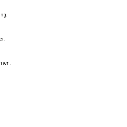
ing.
er.
emen.