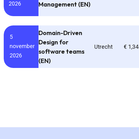
Management (EN)
2026
Domain-Driven
5
Design for
november
Utrecht
€ 1,34
software teams
2026
(EN)