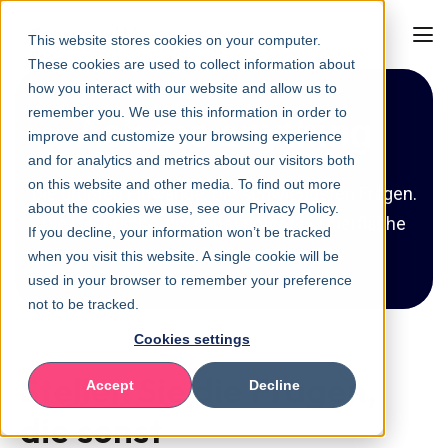
This website stores cookies on your computer.
These cookies are used to collect information about
how you interact with our website and allow us to
remember you. We use this information in order to
Ask me anything
improve and customize your browsing experience
and for analytics and metrics about our visitors both
on this website and other media. To find out more
Die größten Einwände. Die schwierigsten Fragen.
about the cookies we use, see our Privacy Policy.
Die Gespräche, die sonst unter der Oberfläche
If you decline, your information won’t be tracked
bleiben.
when you visit this website. A single cookie will be
used in your browser to remember your preference
not to be tracked.
Cookies settings
Stellen Sie die Fragen,
Accept
Decline
die sonst