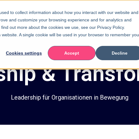
sed to collect information about how you interact with our website and
Community
Trainings
Fachartikel
prove and customize your browsing experience and for analytics and
o find out more about the cookies we use, see our Privacy Policy.
is website. A single cookie will be used in your browser to remember you
Cookies settings
Accept
Decline
ship & Transfo
Leadership für Organisationen in Bewegung