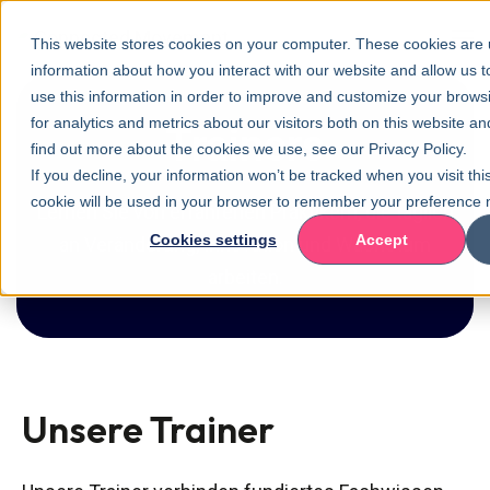
This website stores cookies on your computer. These cookies are u
information about how you interact with our website and allow us
use this information in order to improve and customize your brow
for analytics and metrics about our visitors both on this website a
Trainers
find out more about the cookies we use, see our Privacy Policy.
If you decline, your information won’t be tracked when you visit thi
cookie will be used in your browser to remember your preference n
Lernen Sie von erfahrenen Praktikern, die täglich
Cookies settings
Accept
an Veränderung, Innovation und Wachstum
arbeiten.
Unsere Trainer