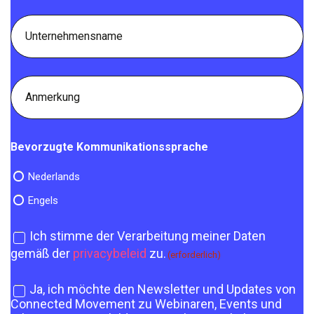
Unternehmensname
Anmerkung
Bevorzugte Kommunikationssprache
Nederlands
Engels
Ich stimme der Verarbeitung meiner Daten
Datenschutzzustimmung
gemäß der
privacybeleid
zu.
(erforderlich)
Ja, ich möchte den Newsletter und Updates von
Newsletter-
Connected Movement zu Webinaren, Events und
Zustimmung