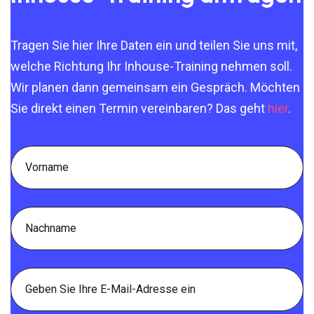
Tragen Sie hier Ihre Daten ein und teilen Sie uns mit,
welche Richtung Ihr Inhouse-Training nehmen soll.
Wir planen dann gemeinsam ein Gespräch. Möchten
Sie direkt einen Termin vereinbaren? Das geht
hier
.
First
name
Last
name
E-
Mail