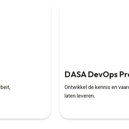
DASA DevOps Pr
beit,
Ontwikkel de kennis en vaar
laten leveren.