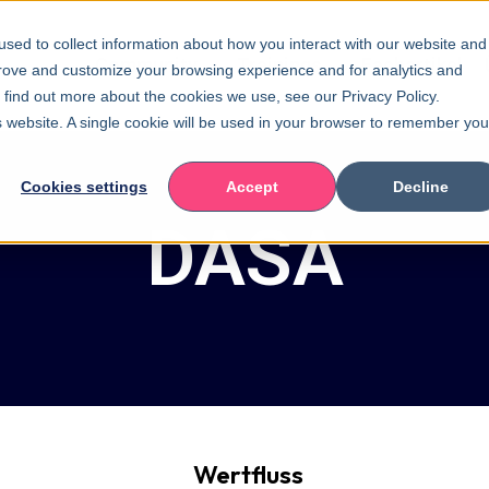
sed to collect information about how you interact with our website and
Community
Trainings
Fachartikel
prove and customize your browsing experience and for analytics and
o find out more about the cookies we use, see our Privacy Policy.
is website. A single cookie will be used in your browser to remember you
Cookies settings
Accept
Decline
DASA
Wertfluss