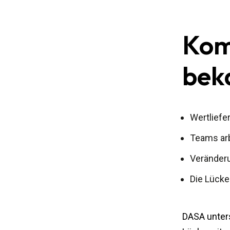
Kom
bek
Wertliefer
Teams arb
Veränderu
Die Lücke
DASA unters