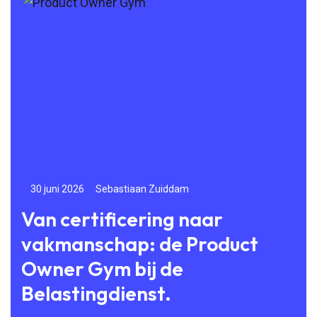
30 juni 2026
Sebastiaan Zuiddam
24
Van certificering naar
Vo
vakmanschap: de Product
na
Owner Gym bij de
g
Belastingdienst.
Doo