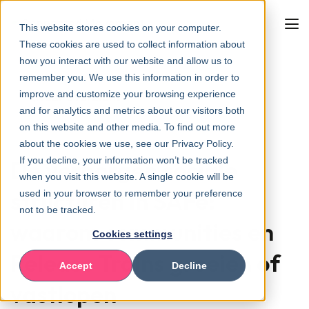
This website stores cookies on your computer.
These cookies are used to collect information about
how you interact with our website and allow us to
remember you. We use this information in order to
improve and customize your browsing experience
Naar overzicht
and for analytics and metrics about our visitors both
on this website and other media. To find out more
about the cookies we use, see our Privacy Policy.
If you decline, your information won’t be tracked
De verborgen sociale
when you visit this website. A single cookie will be
structuren in SAFe:
used in your browser to remember your preference
not to be tracked.
waarom communities en
Cookies settings
Release Trains groeien of
Accept
Decline
vastlopen