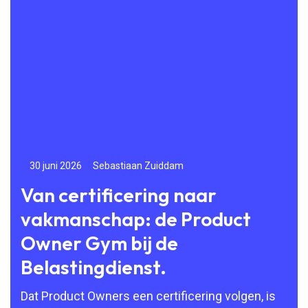
30 juni 2026
Sebastiaan Zuiddam
24
Van certificering naar
Vo
vakmanschap: de Product
na
Owner Gym bij de
g
Belastingdienst.
Doo
Agi
Dat Product Owners een certificering volgen, is