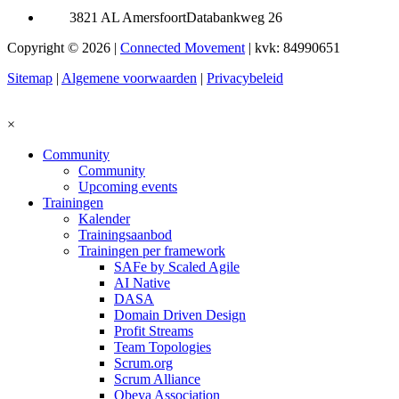
3821 AL Amersfoort
Databankweg 26
Copyright © 2026 |
Connected Movement
|
kvk: 84990651
Sitemap
|
Algemene voorwaarden
|
Privacybeleid
×
Community
Community
Upcoming events
Trainingen
Kalender
Trainingsaanbod
Trainingen per framework
SAFe by Scaled Agile
AI Native
DASA
Domain Driven Design
Profit Streams
Team Topologies
Scrum.org
Scrum Alliance
Obeya Association