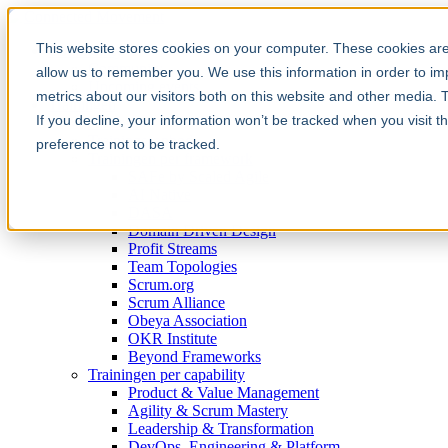
This website stores cookies on your computer. These cookies are 
Community
Community
allow us to remember you. We use this information in order to i
Upcoming events
metrics about our visitors both on this website and other media. 
Trainingen
If you decline, your information won’t be tracked when you visit t
Kalender
Trainingsaanbod
preference not to be tracked.
Trainingen per framework
SAFe by Scaled Agile
AI Native
DASA
Domain Driven Design
Profit Streams
Team Topologies
Scrum.org
Scrum Alliance
Obeya Association
OKR Institute
Beyond Frameworks
Trainingen per capability
Product & Value Management
Agility & Scrum Mastery
Leadership & Transformation
DevOps, Engineering & Platform