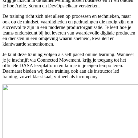
krijg je inzicht in de samenwerking tussen business en IT en ontdek
je hoe Agile, Scrum en DevOps elkaar versterken.
De training richt zich niet alleen op processen en technieken, maar
ook op de mindset, vaardigheden en gedragingen die nodig zijn om
succesvol te zijn in een moderne productorganisatie. Je leert hoe je
teams ondersteunt bij het leveren van waardevolle digitale producten
en diensten in een omgeving waarin snelheid, kwaliteit en
klantwaarde samenkomen.
Je kunt deze training volgen als self paced online learning. Wanneer
je je inschrijft via Connected Movement, krijg je toegang tot het
officiële DASA leerplatform en kun je in je eigen tempo leren.
Daarnaast bieden wij deze training ook aan als instructor led
training, zowel klassikaal, virtueel als incompany.