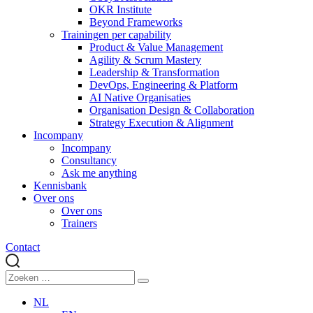
OKR Institute
Beyond Frameworks
Trainingen per capability
Product & Value Management
Agility & Scrum Mastery
Leadership & Transformation
DevOps, Engineering & Platform
AI Native Organisaties
Organisation Design & Collaboration
Strategy Execution & Alignment
Incompany
Incompany
Consultancy
Ask me anything
Kennisbank
Over ons
Over ons
Trainers
Contact
NL