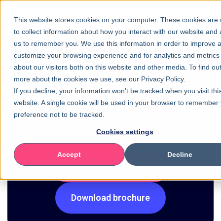
This website stores cookies on your computer. These cookies are
to collect information about how you interact with our website and 
us to remember you. We use this information in order to improve 
customize your browsing experience and for analytics and metrics
SAFe for Architects
about our visitors both on this website and other media. To find ou
more about the cookies we use, see our Privacy Policy.
(ARCH)
If you decline, your information won’t be tracked when you visit thi
website. A single cookie will be used in your browser to remember
preference not to be tracked.
Verbind architectuur, strategie en Agile delivery
Cookies settings
binnen SAFe
Accept
Decline
Incompany aanvragen
Download brochure