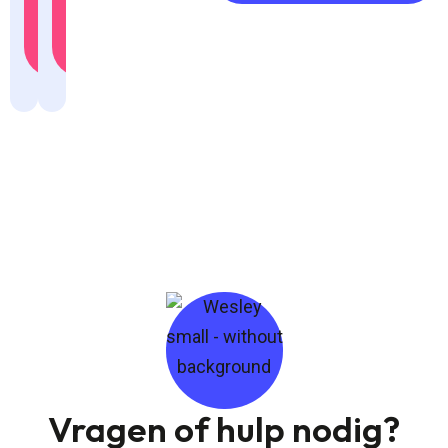
je
je
in
in
Vragen of hulp nodig?