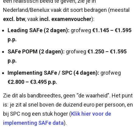
een realistisch beeld te geven, zie je in
Nederland/Benelux vaak dit soort bedragen (meestal
excl. btw
, vaak
incl. examenvoucher
):
Leading SAFe (2 dagen):
grofweg
€1.145 – €1.595
p.p.
SAFe POPM (2 dagen):
grofweg
€1.250 – €1.595
p.p.
Implementing SAFe / SPC (4 dagen):
grofweg
€2.800 – €3.495 p.p.
Zie dit als bandbreedtes, geen “de waarheid”. Het punt
is: je zit al snel boven de duizend euro per persoon, en
bij SPC nog een stuk hoger (
Klik hier voor de
implementing SAFe data
).