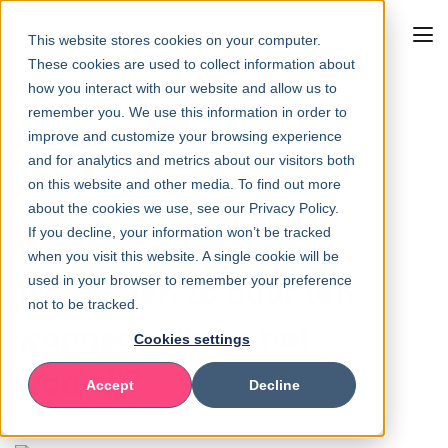
This website stores cookies on your computer.
These cookies are used to collect information about
how you interact with our website and allow us to
remember you. We use this information in order to
improve and customize your browsing experience
Naar overzicht
and for analytics and metrics about our visitors both
on this website and other media. To find out more
about the cookies we use, see our Privacy Policy.
If you decline, your information won’t be tracked
Waarom zijn SAFe-
when you visit this website. A single cookie will be
trainingen zo duur (en
used in your browser to remember your preference
not to be tracked.
wanneer zijn ze het
Cookies settings
waard)?
Accept
Decline