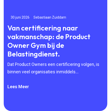
30 juni 2026
Sebastiaan Zuiddam
24
Van certificering naar
Vo
vakmanschap: de Product
na
Owner Gym bij de
g
Belastingdienst.
Doo
Agi
Dat Product Owners een certificering volgen, is
maa
binnen veel organisaties inmiddels
vanzelfsprekend. Scrum, SAFe en andere Agile-
methoden zijn breed ingeburgerd
Lees Meer
Lee