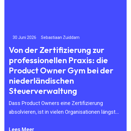
30 Juni 2026
Sebastiaan Zuiddam
24
Von der Zertifizierung zur
Je
professionellen Praxis: die
Wo
Product Owner Gym bei der
g
niederländischen
Von
Steuerverwaltung
Elzi
Tra
Dass Product Owners eine Zertifizierung
noc
absolvieren, ist in vielen Organisationen längst
selbstverständlich. Scrum, SAFe und andere
agile Methoden sind weit
Lees Meer
Lee