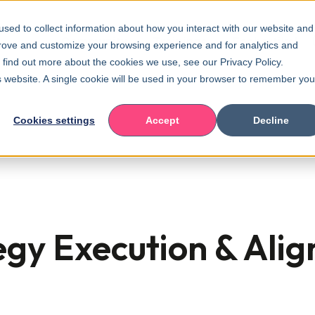
sed to collect information about how you interact with our website and
Community
Trainings
Fachartikel
prove and customize your browsing experience and for analytics and
o find out more about the cookies we use, see our Privacy Policy.
is website. A single cookie will be used in your browser to remember you
Cookies settings
Accept
Decline
egy Execution & Ali